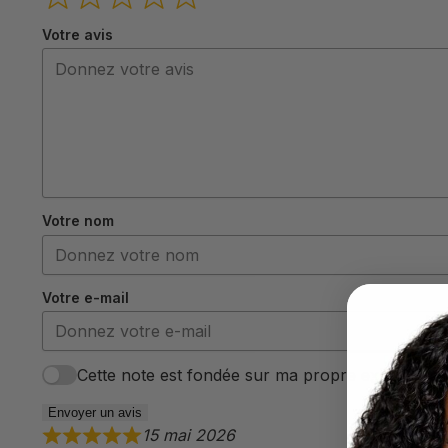
Votre avis
Votre nom
Votre e-mail
Cette note est fondée sur ma propre expérience 
Envoyer un avis
15 mai 2026