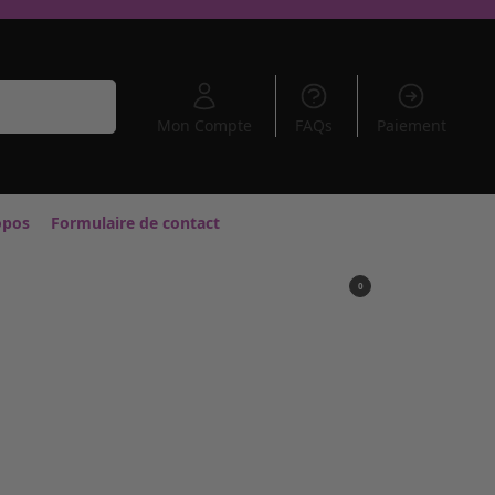
Recherche
Mon Compte
FAQs
Paiement
opos
Formulaire de contact
0,00
€
0