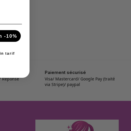
n -10%
n tarif
Paiement sécurisé
/7 Réponse
Visa/ Mastercard/ Google Pay (traité
via Stripe)/ paypal