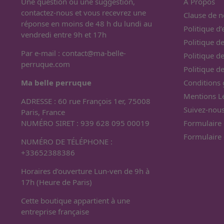
Une question ou une suggestion,
À Propos
contactez-nous et vous recevrez une
Clause de n
réponse en moins de 48 h du lundi au
Politique d
vendredi entre 9h et 17h
Politique de
Par e-mail :
contact@ma-belle-
Politique d
perruque.com
Politique 
Ma belle perruque
Conditions 
Mentions L
ADRESSE : 60 rue François 1er, 75008
Suivez-nous
Paris, France
NUMÉRO SIRET : 939 628 095 00019
Formulaire 
Formulaire 
NUMÉRO DE TÉLÉPHONE :
+33652388386
Horaires d’ouverture Lun-ven de 9h à
17h (Heure de Paris)
Cette boutique appartient à une
entreprise française