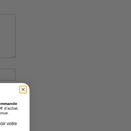
commande
€ d’achat.
venue.
oir votre