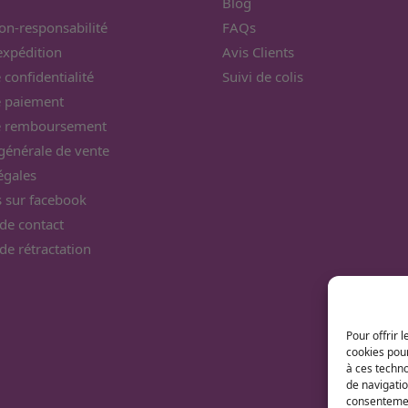
Blog
on-responsabilité
FAQs
’expédition
Avis Clients
 confidentialité
Suivi de colis
e paiement
de remboursement
générale de vente
égales
 sur facebook
de contact
de rétractation
Pour offrir 
cookies pour
à ces techn
de navigatio
consentement