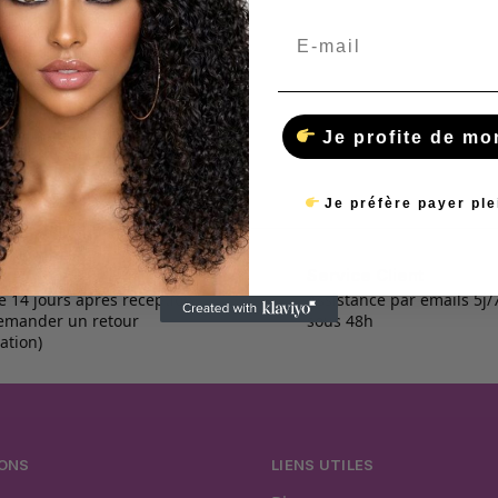
 bien
Email
 est impeccable
Je profite de mo
Je préfère payer plei
rs
Service Client
e 14 jours après réception
Assistance par emails 5j
emander un retour
sous 48h
tation)
ONS
LIENS UTILES