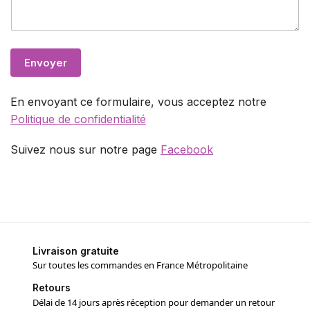
C
o
m
m
Envoyer
e
n
t
En envoyant ce formulaire, vous acceptez notre
a
i
Politique de confidentialité
r
e
Suivez nous sur notre page
Facebook
o
u
Livraison gratuite
Sur toutes les commandes en France Métropolitaine
Retours
Délai de 14 jours après réception pour demander un retour