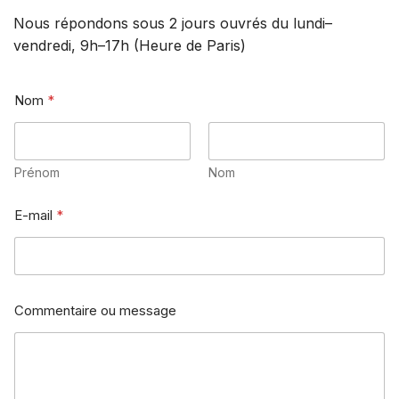
Nous répondons sous 2 jours ouvrés du lundi–
vendredi, 9h–17h (Heure de Paris)
Nom
*
Prénom
Nom
E-mail
*
m
Commentaire ou message
e
s
s
a
g
e