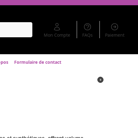
Recherche
Mon Compte
FAQs
Paiement
opos
Formulaire de contact
0,00
€
0