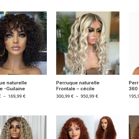
ue naturelle
Perruque naturelle
Perr
e -Guilaine
Frontale – cécile
360 
€
–
169,99
€
300,99
€
–
950,99
€
195,