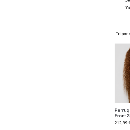
Dé
mo
Perruq
Front 
212,99