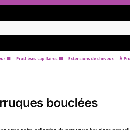
eur
Prothèses capillaires
Extensions de cheveux
À Pr
rruques bouclées