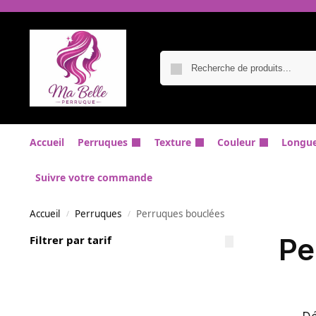
Accueil
Perruques
Texture
Couleur
Longu
Suivre votre commande
Accueil
Perruques
Perruques bouclées
/
/
Pe
Filtrer par tarif