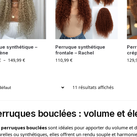
ue synthétique –
Perruque synthétique
Perr
mène
frontale – Rachel
crép
€
–
149,99
€
110,99
€
129,
11 résultats affichés
erruques bouclées : volume et él
s
perruques bouclées
sont idéales pour apporter du volume et d
relles ou synthétiques, elles offrent un rendu souple et harmoni