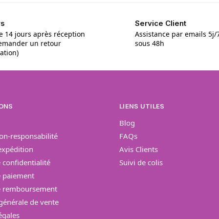
rs
Service Client
e 14 jours après réception
Assistance par emails 5j
emander un retour
sous 48h
tation)
ONS
LIENS UTILES
Blog
on-responsabilité
FAQs
’expédition
Avis Clients
 confidentialité
Suivi de colis
e paiement
de remboursement
générale de vente
égales