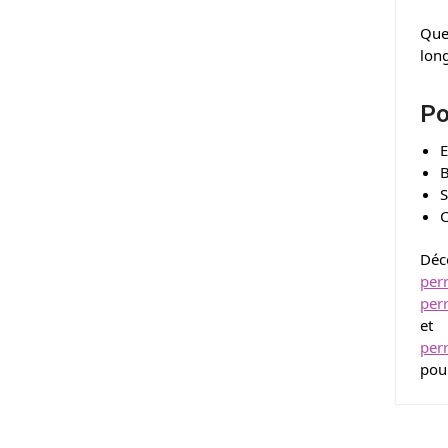
Que 
lon
Po
E
B
S
C
Déc
per
per
et
per
pour