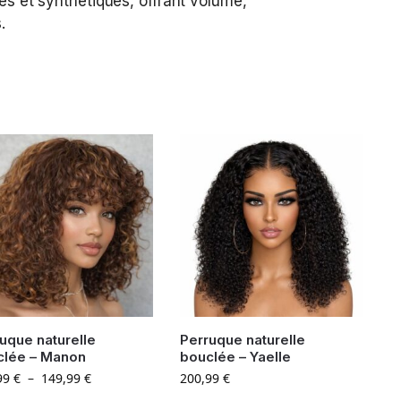
es et synthétiques, offrant volume,
.
uque naturelle
Perruque naturelle
clée – Manon
bouclée – Yaelle
99
€
–
149,99
€
200,99
€