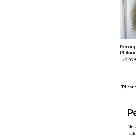
Perruq
Philo
140,99
P
No
natu