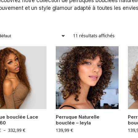
couvrez notre collection de perruques bouclées naturell
uvement et un style glamour adapté à toutes les envies
11 résultats affichés
ue bouclée Lace
Perruque Naturelle
Perr
360
bouclée – leyla
bou
€
–
332,99
€
139,99
€
139,