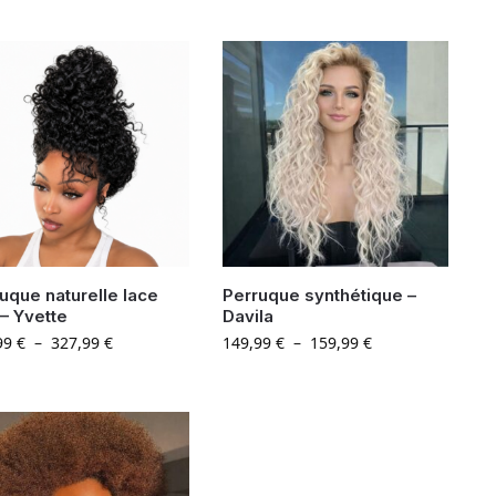
uque naturelle lace
Perruque synthétique –
– Yvette
Davila
99
€
–
327,99
€
149,99
€
–
159,99
€