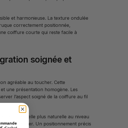
visible et harmonieuse. La texture ondulée
rruque correctement positionnée,
ne coiffure courte qui reste facile à
égration soignée et
ion agréable au toucher. Cette
 et une présentation homogène. Les
rver l’aspect soigné de la coiffure au fil
égration visuelle plus naturelle au niveau
un port régulier. Un positionnement précis
commande
€ d’achat.