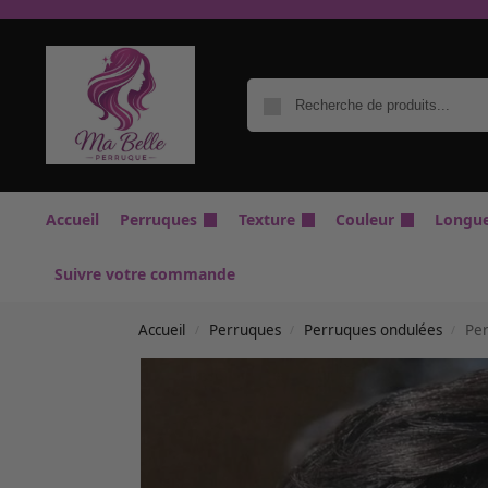
Accueil
Perruques
Texture
Couleur
Longu
Suivre votre commande
Accueil
Perruques
Perruques ondulées
Per
/
/
/