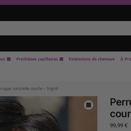
eur
Prothèses capillaires
Extensions de cheveux
À Pr
ruque naturelle courte – Ingrid
Perr
cour
99,99
€