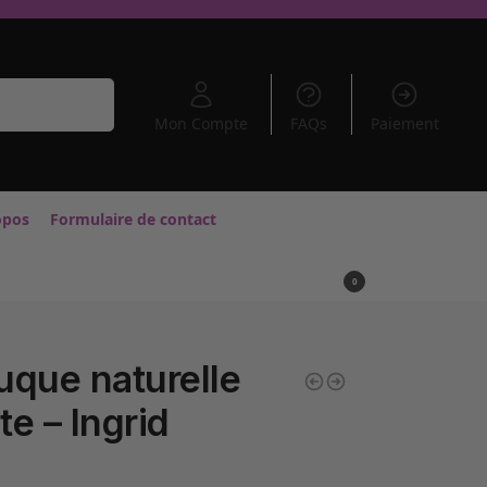
Recherche
Mon Compte
FAQs
Paiement
opos
Formulaire de contact
0,00
€
0
uque naturelle
te – Ingrid