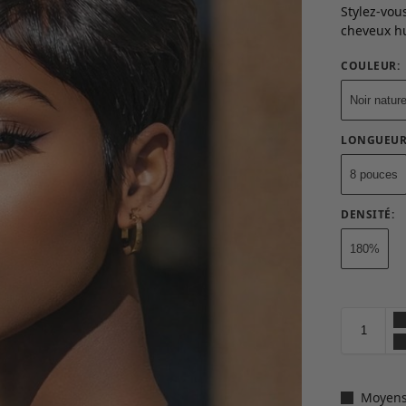
Stylez-vou
cheveux hu
COULEUR
:
Noir nature
LONGUEU
8 pouces
DENSITÉ
:
180%
Moyens