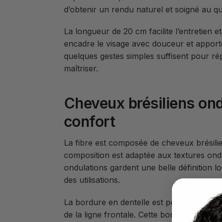
d’obtenir un rendu naturel et soigné au qu
La longueur de 20 cm facilite l’entretien e
encadre le visage avec douceur et apporte
quelques gestes simples suffisent pour rép
maîtriser.
Cheveux brésiliens ondu
confort
La fibre est composée de cheveux brésilie
composition est adaptée aux textures on
ondulations gardent une belle définition lo
des utilisations.
La bordure en dentelle est pensée pour off
de la ligne frontale. Cette bordure contr