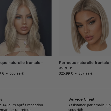
que naturelle frontale –
Perruque naturelle frontale 
aurélie
9
€
–
555,99
€
325,99
€
–
357,99
€
rs
Service Client
e 14 jours après réception
Assistance par emails 5j
emander un retour
sous 48h