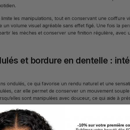
otidien.
t limite les manipulations, tout en conservant une coiffure 
 un volume visuel agréable sans effet figé. Une fois la pe
artir les mèches et conserver une finition régulière, avec u
lés et bordure en dentelle : int
ns ondulés, ce qui favorise un rendu naturel et une sensat
dulées, car elle permet de conserver un mouvement souple
rsqu’elles sont manipulées avec douceur, ce qui aide à prése
rir une finition plus discrète sur les contours, avec une int
ibue également à une sensation de légèreté, appréciée pour 
-10% sur votre première 
Sublimez votre beauté dès 60