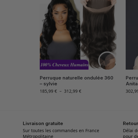
Perruque naturelle ondulée 360
Perru
– sylvie
Anita
185,99
€
–
312,99
€
302,9
Livraison gratuite
Retou
Sur toutes les commandes en France
Délai d
Métropolitaine
pour d