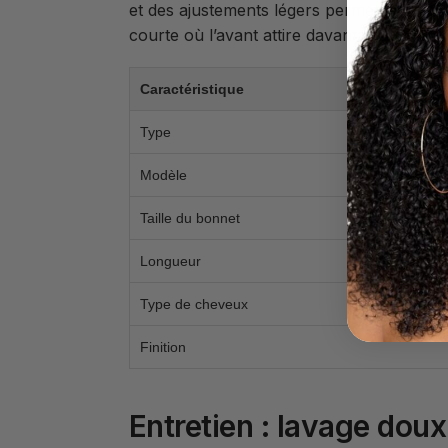
et des ajustements légers permettent d’ob
courte où l’avant attire davantage l’attenti
Caractéristique
Type
Modèle
Taille du bonnet
Longueur
Type de cheveux
Finition
Entretien : lavage doux