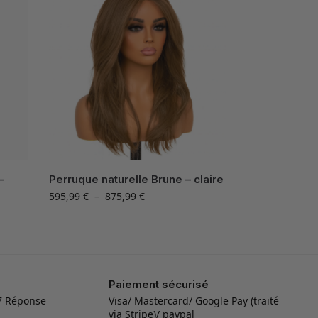
–
Perruque naturelle Brune – claire
595,99
€
–
875,99
€
Paiement sécurisé
/7 Réponse
Visa/ Mastercard/ Google Pay (traité
via Stripe)/ paypal