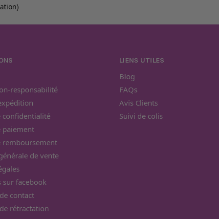
tation)
ONS
LIENS UTILES
Blog
on-responsabilité
FAQs
’expédition
Avis Clients
 confidentialité
Suivi de colis
e paiement
de remboursement
générale de vente
égales
 sur facebook
de contact
de rétractation