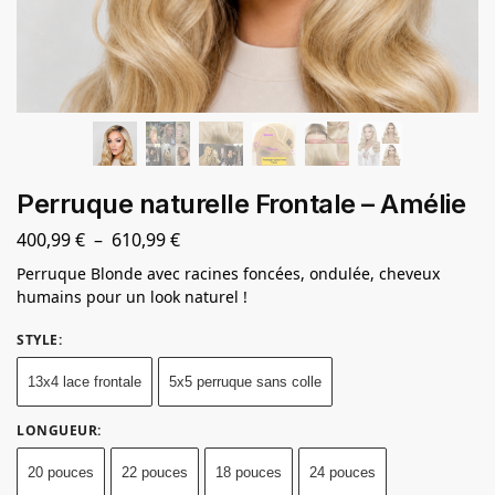
Perruque naturelle Frontale – Amélie
400,99
€
–
610,99
€
Perruque Blonde avec racines foncées, ondulée, cheveux
humains pour un look naturel !
STYLE
:
13x4 lace frontale
5x5 perruque sans colle
LONGUEUR
:
20 pouces
22 pouces
18 pouces
24 pouces