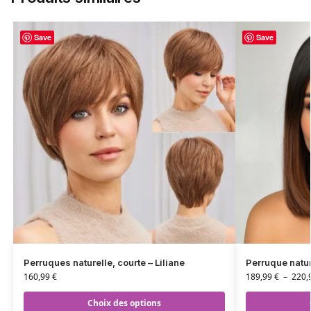
Save
Save
Perruques naturelle, courte – Liliane
Perruque natur
160,99
€
189,99
€
–
220,
Choix des options