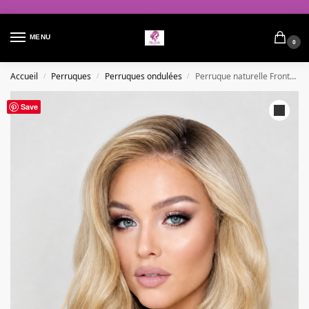
MENU
0
Accueil
Perruques
Perruques ondulées
Perruque naturelle Frontale – Amélie
/
/
/
Save